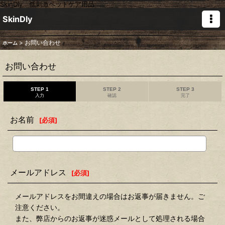
SkinDly 低刺激ペットケア用品
SkinDly
>
お問い合わせ
ホーム
お問い合わせ
STEP 1
STEP 2
STEP 3
入力
確認
完了
お名前
[
必須
]
メールアドレス
[
必須
]
メールアドレスをお間違えの場合はお返事が届きません。ご
注意ください。
また、弊店からのお返事が迷惑メールとして処理される場合