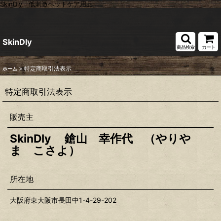
SkinDly 低刺激ペットケア用品
SkinDly
商品検索
カート
>
特定商取引法表示
ホーム
特定商取引法表示
販売主
SkinDly 鎗山 幸作代 （やりや
ま こさよ）
所在地
大阪府東大阪市長田中1-4-29-202