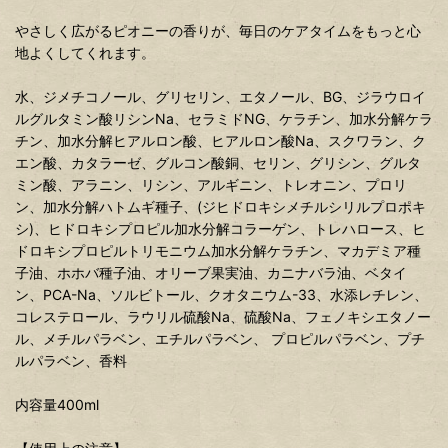
やさしく広がるピオニーの香りが、毎日のケアタイムをもっと心
地よくしてくれます。
水、ジメチコノール、グリセリン、エタノール、BG、ジラウロイ
ルグルタミン酸リシンNa、セラミドNG、ケラチン、加水分解ケラ
チン、加水分解ヒアルロン酸、ヒアルロン酸Na、スクワラン、ク
エン酸、カタラーゼ、グルコン酸銅、セリン、グリシン、グルタ
ミン酸、アラニン、リシン、アルギニン、トレオニン、プロリ
ン、加水分解ハトムギ種子、(ジヒドロキシメチルシリルプロポキ
シ)、ヒドロキシプロピル加水分解コラーゲン、トレハロース、ヒ
ドロキシプロピルトリモニウム加水分解ケラチン、マカデミア種
子油、ホホバ種子油、オリーブ果実油、カニナバラ油、ベタイ
ン、PCA-Na、ソルビトール、クオタニウム-33、水添レチレン、
コレステロール、ラウリル硫酸Na、硫酸Na、フェノキシエタノー
ル、メチルパラベン、エチルパラベン、 プロピルパラベン、プチ
ルパラベン、香料
内容量400ml