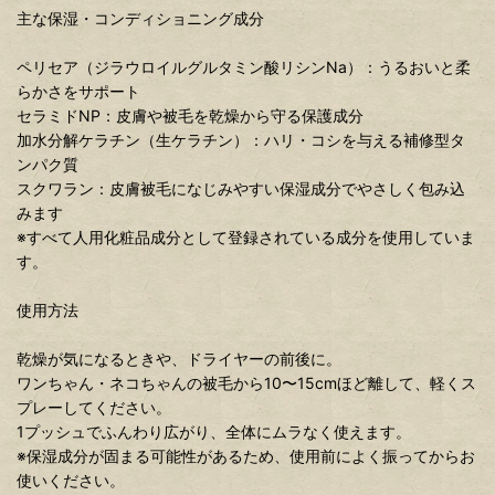
主な保湿・コンディショニング成分
ペリセア（ジラウロイルグルタミン酸リシンNa）：うるおいと柔
らかさをサポート
セラミドNP：皮膚や被毛を乾燥から守る保護成分
加水分解ケラチン（生ケラチン）：ハリ・コシを与える補修型タ
ンパク質
スクワラン：皮膚被毛になじみやすい保湿成分でやさしく包み込
みます
※すべて人用化粧品成分として登録されている成分を使用していま
す。
使用方法
乾燥が気になるときや、ドライヤーの前後に。
ワンちゃん・ネコちゃんの被毛から10〜15cmほど離して、軽くス
プレーしてください。
1プッシュでふんわり広がり、全体にムラなく使えます。
※保湿成分が固まる可能性があるため、使用前によく振ってからお
使いください。